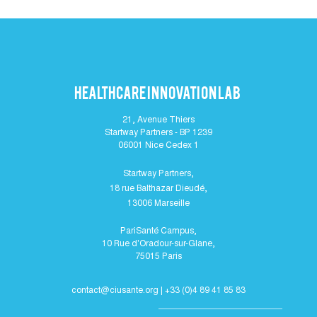
Healthcare Innovation lab
21, Avenue Thiers
Startway Partners - BP 1239
06001 Nice Cedex 1
Startway Partners,
18 rue Balthazar Dieudé,
13006 Marseille
PariSanté Campus,
10 Rue d'Oradour-sur-Glane,
75015 Paris
c
ontact@ciusante.org | +33 (0)4 89 41 85 83